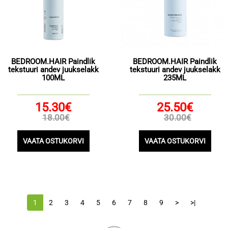
BEDROOM.HAIR Paindlik
BEDROOM.HAIR Paindlik
tekstuuri andev juukselakk
tekstuuri andev juukselakk
100ML
235ML
15.30€
25.50€
18.00€
30.00€
VAATA OSTUKORVI
VAATA OSTUKORVI
1
2
3
4
5
6
7
8
9
>
>|