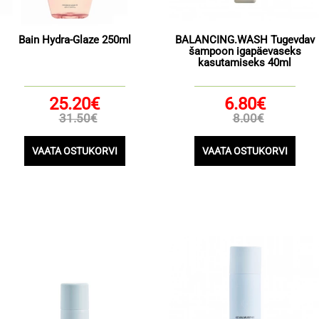
Bain Hydra-Glaze 250ml
BALANCING.WASH Tugevdav
šampoon igapäevaseks
kasutamiseks 40ml
25.20€
6.80€
31.50€
8.00€
VAATA OSTUKORVI
VAATA OSTUKORVI