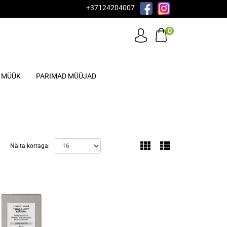
+37124204007
0
MÜÜK
PARIMAD MÜÜJAD
Näita korraga: