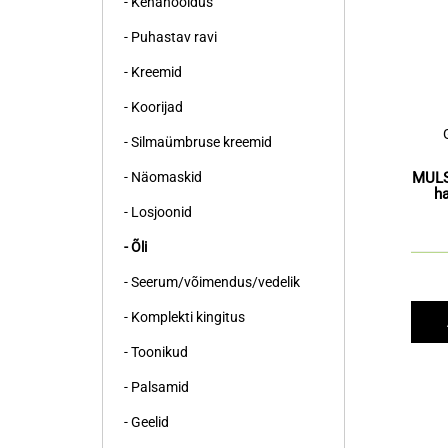
- Kehahooldus
- Puhastav ravi
- Kreemid
- Koorijad
- Silmaümbruse kreemid
- Näomaskid
MULS
h
- Losjoonid
- Õli
- Seerum/võimendus/vedelik
- Komplekti kingitus
- Toonikud
- Palsamid
- Geelid