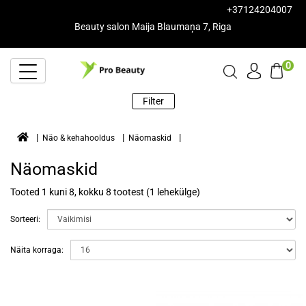
+37124204007
Beauty salon Maija Blaumaņa 7, Riga
0
Filter
Näo & kehahooldus
Näomaskid
Näomaskid
Tooted 1 kuni 8, kokku 8 tootest (1 lehekülge)
Sorteeri:
Näita korraga: