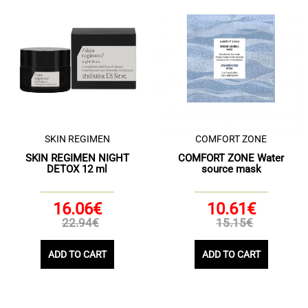
SKIN REGIMEN
COMFORT ZONE
SKIN REGIMEN NIGHT
COMFORT ZONE Water
DETOX 12 ml
source mask
16.06€
10.61€
22.94€
15.15€
ADD TO CART
ADD TO CART