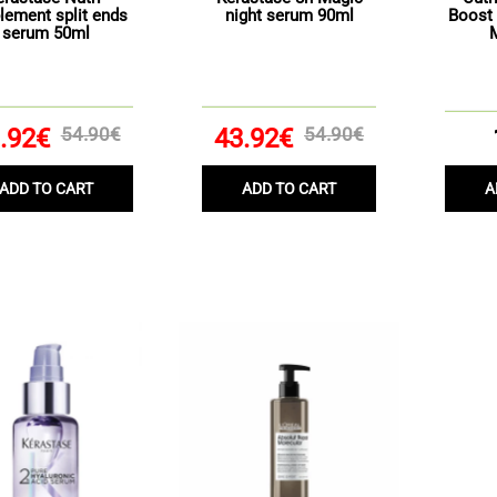
lement split ends
night serum 90ml
Boost 
serum 50ml
.92€
54.90€
43.92€
54.90€
ADD TO CART
ADD TO CART
A