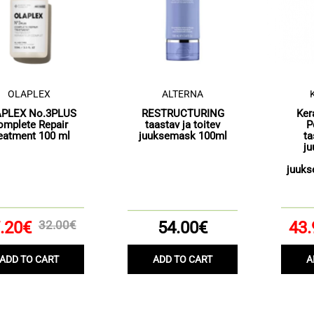
OLAPLEX
ALTERNA
PLEX No.3PLUS
RESTRUCTURING
Ker
omplete Repair
taastav ja toitev
P
eatment 100 ml
juuksemask 100ml
ta
j
juuks
.20€
32.00€
54.00€
43.
ADD TO CART
ADD TO CART
A