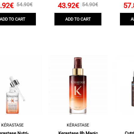
.92€
54.90€
43.92€
54.90€
57.
ADD TO CART
ADD TO CART
A
KÉRASTASE
KÉRASTASE
erastase Nutri-
Kerastase 8h Magic
Cutr