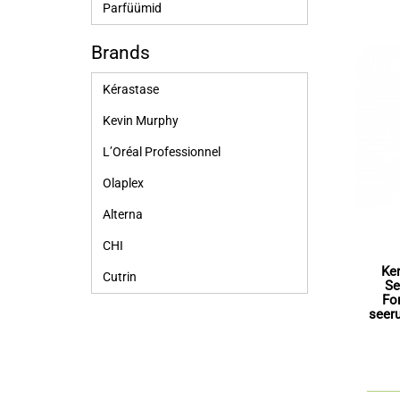
Parfüümid
Brands
Kérastase
Kevin Murphy
L’Oréal Professionnel
Olaplex
Alterna
CHI
Ke
Cutrin
Se
For
seer