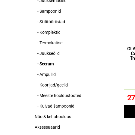
- Juuksemaskid
- Šampoonid
- Stiilitööriistad
- Komplektid
- Termokaitse
OLA
- Juukseõlid
C
Tr
- Seerum
- Ampullid
- Koorijad/geelid
- Meeste hooldustooted
27
- Kuivad šampoonid
Näo & kehahooldus
Aksessuaarid