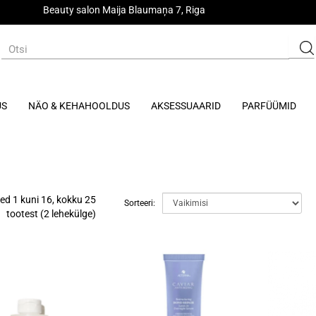
Beauty salon Maija Blaumaņa 7, Riga
US
NÄO & KEHAHOOLDUS
AKSESSUAARID
PARFÜÜMID
ed 1 kuni 16, kokku 25
Sorteeri:
tootest (2 lehekülge)