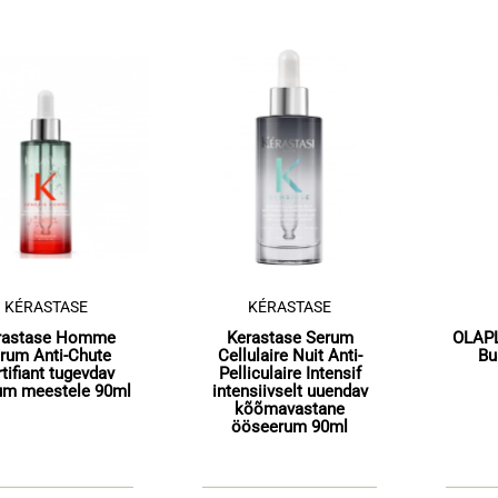
KÉRASTASE
KÉRASTASE
rastase Homme
Kerastase Serum
OLAP
rum Anti-Chute
Cellulaire Nuit Anti-
Bu
tifiant tugevdav
Pelliculaire Intensif
um meestele 90ml
intensiivselt uuendav
kõõmavastane
ööseerum 90ml