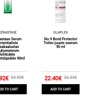
KÉRASTASE
OLAPLEX
astase Serum
No.9 Bond Protector
otentialiste
Toitev juuste seerum
sakaalustav
90 ml
uukseseerum
kõikidele
etüüpidele 90ml
92€
54.90€
22.40€
26.35€
DD TO CART
ADD TO CART