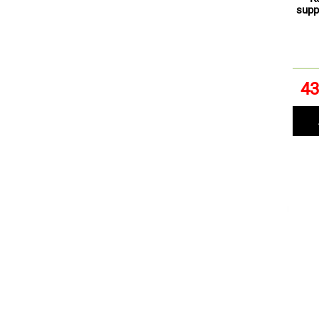
supp
43