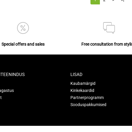
Special offers and sales
Free consultation from styli
ITEENINDUS
LISAD
Kaubamärgid
agastus
Kinkekaardid
t
Partnerprogramm
Sooduspakkumised