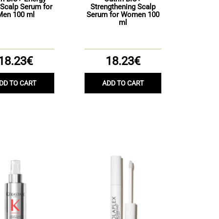
Scalp Serum for
Strengthening Scalp
Men 100 ml
Serum for Women 100
ml
18.23€
18.23€
DD TO CART
ADD TO CART