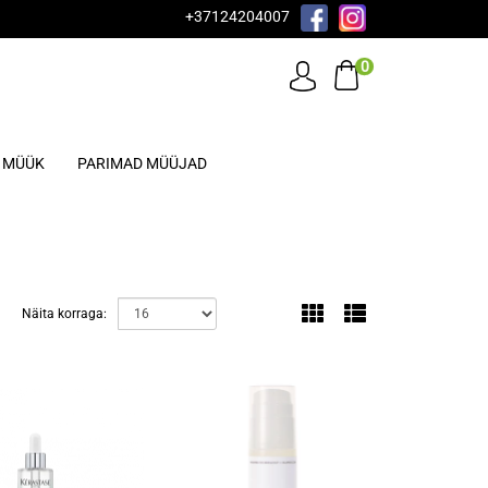
+37124204007
0
MÜÜK
PARIMAD MÜÜJAD
Näita korraga: