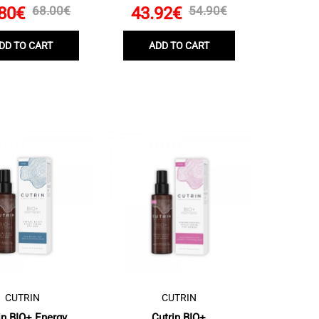
80€
68.00€
43.92€
54.90€
DD TO CART
ADD TO CART
CUTRIN
CUTRIN
in BIO+ Energy
Cutrin BIO+