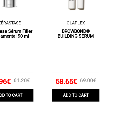
KÉRASTASE
OLAPLEX
ase Sérum Filler
BROWBOND®
amental 90 ml
BUILDING SERUM
96€
61.20€
58.65€
69.00€
DD TO CART
ADD TO CART