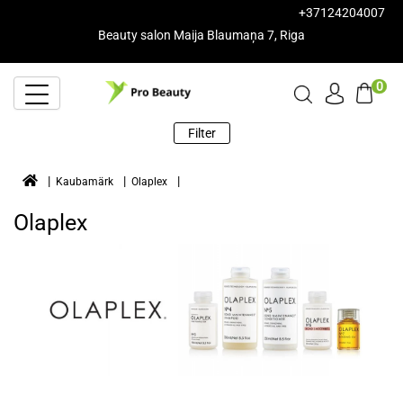
+37124204007
Beauty salon Maija Blaumaņa 7, Riga
0
Filter
Kaubamärk
Olaplex
Olaplex